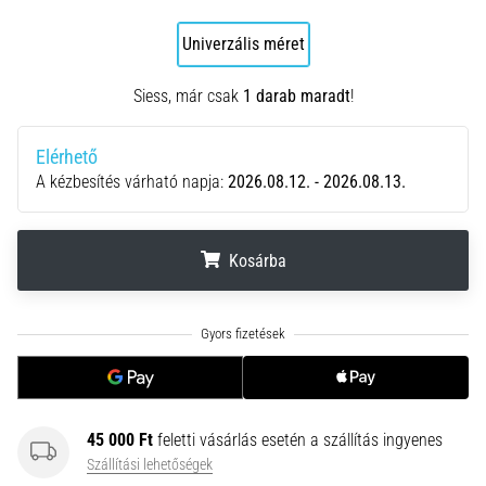
hajtható…
Univerzális méret
2026.08.06.
•
Siess, már csak
1 darab maradt
!
11 perces olvasási idő
Futótérd:
Elérhető
Okok,
A kézbesítés várható napja:
2026.08.12. - 2026.08.13.
kezelés
és
megelőzés
Kosárba
A
futótérd,
.
.
.
más
néven
iliotibiális
szalag
szindróma
45 000 Ft
feletti vásárlás esetén a szállítás ingyenes
(ITBS),
Szállítási lehetőségek
egy