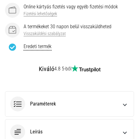
rendkívül
Online kártyás fizetés vagy egyéb fizetési módok
gyakori
Fizetési lehetőségek
egészségügyi
probléma,
A termékeket 30 napon belül visszaküldheted
amellyel
Visszaküldési szabályzat
a…
Eredeti termék
Minden cikk
megjelenítése
Kiváló
4.8 5-ből
Paraméterek
Leírás