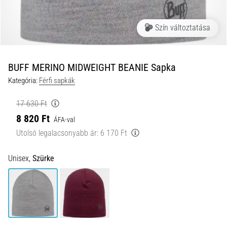
és
hogyan
Szín változtatása
kell
végrehajtani
őket?
BUFF MERINO MIDWEIGHT BEANIE Sapka
A
Kategória:
Férfi sapkák
gyakorlatban
az
17 630 Ft
ingafutás
8 820 Ft
a
ÁFA-val
sebességet,
Utolsó legalacsonyabb ár:
6 170 Ft
a
mozgékonyságot
Unisex,
Szürke
és
az
irányváltási
képességet
teszteli.
Hogyan