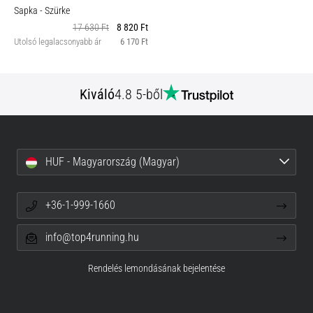
Sapka
- Szürke
17 630 Ft
8 820 Ft
Utolsó legalacsonyabb ár
6 170 Ft
Kiváló
4.8 5-ből
HUF - Magyarország (Magyar)
+36-1-999-1660
info@top4running.hu
Rendelés lemondásának bejelentése