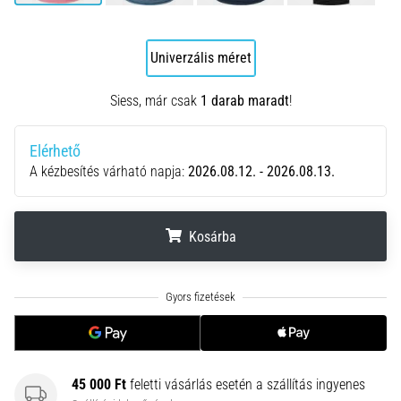
hajtható…
2026.08.06.
Univerzális méret
•
11 perces olvasási idő
Siess, már csak
1 darab maradt
!
Futótérd:
Okok,
Elérhető
kezelés
A kézbesítés várható napja:
2026.08.12. - 2026.08.13.
és
megelőzés
Kosárba
A
futótérd,
más
.
.
.
néven
iliotibiális
szalag
szindróma
(ITBS),
45 000 Ft
feletti vásárlás esetén a szállítás ingyenes
egy