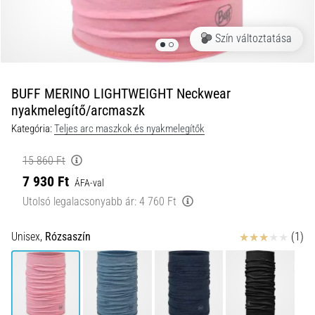
és
hogyan
Szín változtatása
kell
végrehajtani
őket?
BUFF MERINO LIGHTWEIGHT Neckwear
A
nyakmelegítő/arcmaszk
gyakorlatban
Kategória:
Teljes arc maszkok és nyakmelegítők
az
ingafutás
15 860 Ft
a
sebességet,
7 930 Ft
ÁFA-val
a
Utolsó legalacsonyabb ár:
4 760 Ft
mozgékonyságot
és
Értékelés
Unisex,
Rózsaszín
(1)
az
irányváltási
képességet
teszteli.
Hogyan