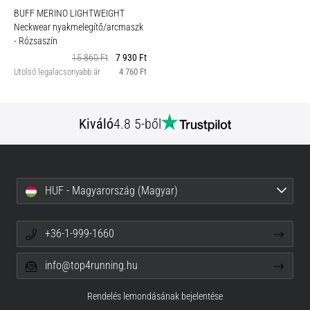
BUFF MERINO LIGHTWEIGHT
Neckwear nyakmelegítő/arcmaszk
- Rózsaszín
15 860 Ft
7 930 Ft
Utolsó legalacsonyabb ár
4 760 Ft
Kiváló
4.8 5-ből
HUF - Magyarország (Magyar)
+36-1-999-1660
info@top4running.hu
Rendelés lemondásának bejelentése