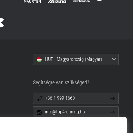
HUF - Magyarország (Magyar)
Segítségre van szükséged?
+36-1-999-1660
info@top4running.hu