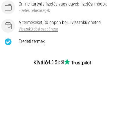
Online kártyás fizetés vagy egyéb fizetési módok
Fizetési lehetőségek
A termékeket 30 napon belül visszaküldheted
Visszaküldési szabályzat
Eredeti termék
Kiváló
4.8 5-ből