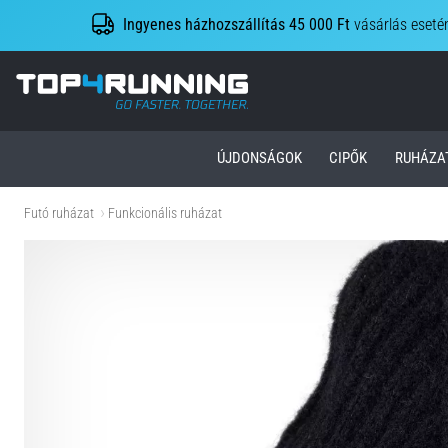
Ingyenes házhozszállítás 45 000 Ft
vásárlás eseté
Top4Running.hu
ÚJDONSÁGOK
CIPŐK
RUHÁZA
Futó ruházat
Funkcionális ruházat