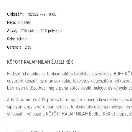
Cikkszám:
132322-779-10-00
Nem:
Uniszex
Anyag:
60% cotton, 40% polyester
Szín:
fekete
Garancia:
2 év
KÖTÖTT KALAP NILAH ÉJJELI KÉK
Fedezd fel a stílus és funkcionalitás tökéletes keverékét a BUFF 
egyaránt készült, ez a unisex kalap tökéletes kiegészítő a hétköznap
bármilyen öltözethez, míg a puha kötés kiváló meleget és kényelmet 
A 60% pamut és 40% poliészter magas minőségű keverékéből készült
sípályán vagy a városban sétálsz, funkcionális dizájnja melegen és
stílussal – válaszd a KÖTÖTT KALAP NILAH ÉJJELI KÉK-et alapvető 