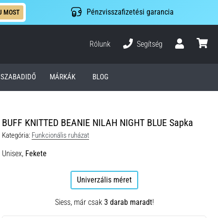
Pénzvisszafizetési garancia
J MOST
Rólunk
Segítség
Felhasználó
kosár
SZABADIDŐ
MÁRKÁK
BLOG
BUFF KNITTED BEANIE NILAH NIGHT BLUE Sapka
Kategória:
Funkcionális ruházat
Unisex,
Fekete
Univerzális méret
Siess, már csak
3 darab maradt
!