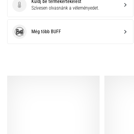
Küldj be termékértékelést
Küldj be termékértékelést
Szívesen olvasnánk a véleményedet.
Még több BUFF
BUFF