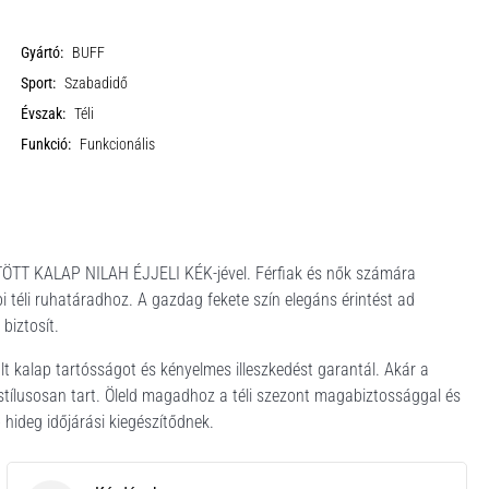
Gyártó:
BUFF
Sport:
Szabadidő
Évszak:
Téli
Funkció:
Funkcionális
KÖTÖTT KALAP NILAH ÉJJELI KÉK-jével. Férfiak és nők számára
i téli ruhatáradhoz. A gazdag fekete szín elegáns érintést ad
biztosít.
 kalap tartósságot és kényelmes illeszkedést garantál. Akár a
 stílusosan tart. Öleld magadhoz a téli szezont magabiztossággal és
hideg időjárási kiegészítődnek.