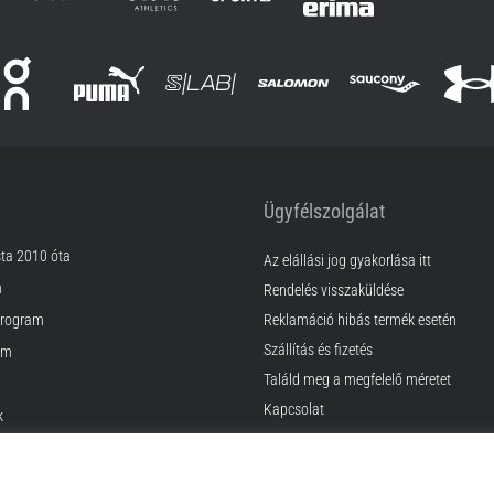
Ügyfélszolgálat
sta 2010 óta
Az elállási jog gyakorlása itt
m
Rendelés visszaküldése
rogram
Reklamáció hibás termék esetén
Szállítás és fizetés
am
Találd meg a megfelelő méretet
Kapcsolat
k
GyIK
ződési Feltételek
Adatvédelmi nyilatkozat