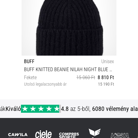
BUFF
Unisex
BUFF KNITTED BEANIE NILAH NIGHT BLUE Sapka
Fekete
15 060 Ft
8 810 Ft
Utolsó legalacsonyabb ár
15 190 Ft
Univerzális méret
ják
Kiváló
4.8
az 5-ből,
6080 vélemény ala