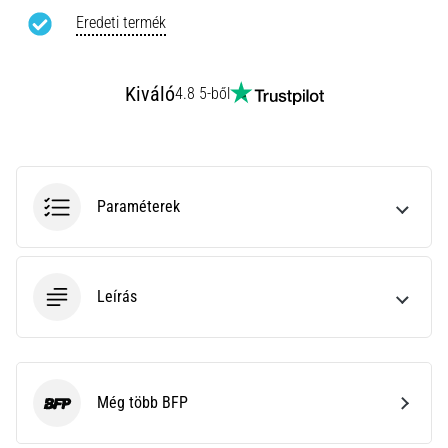
rendkívül
Eredeti termék
gyakori
egészségügyi
probléma,
Kiváló
4.8 5-ből
amellyel
a…
Minden cikk
Paraméterek
megjelenítése
Leírás
Még több BFP
BFP