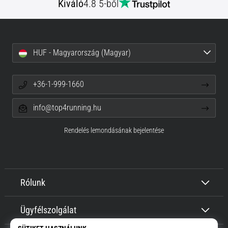
Kiváló
4.8 5-ből
HUF - Magyarország (Magyar)
+36-1-999-1660
info@top4running.hu
Rendelés lemondásának bejelentése
Rólunk
Ügyfélszolgálat