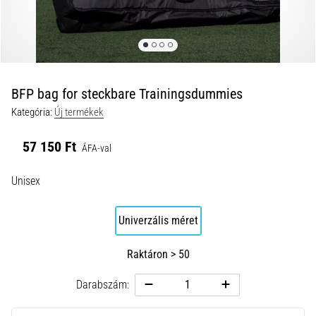
és
hogyan
kell
végrehajtani
őket?
BFP bag for steckbare Trainingsdummies
A
Kategória:
Új termékek
gyakorlatban
az
57 150 Ft
ingafutás
ÁFA-val
a
sebességet,
Unisex
a
mozgékonyságot
Univerzális méret
és
az
Raktáron > 50
irányváltási
képességet
Darabszám:
teszteli.
Hogyan