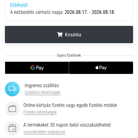
hajtható…
Elérhető
A kézbesítés várható napja:
2026.08.17. - 2026.08.18.
2026.08.06.
•
11 perces olvasási idő
Kosárba
Futótérd:
Okok,
.
.
.
kezelés
és
megelőzés
A
Ingyenes szállítás
futótérd,
Szállítási lehetőségek
más
néven
Online kártyás fizetés vagy egyéb fizetési módok
iliotibiális
Fizetési lehetőségek
szalag
szindróma
A termékeket 30 napon belül visszaküldheted
(ITBS),
Visszaküldési szabályzat
egy