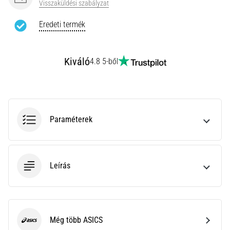
Visszaküldési szabályzat
rendkívül
gyakori
Eredeti termék
egészségügyi
probléma,
amellyel
Kiváló
4.8 5-ből
a…
Minden cikk
megjelenítése
Paraméterek
Leírás
Még több ASICS
ASICS