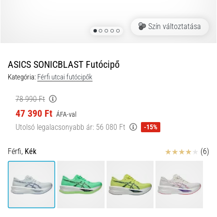
és
hogyan
Szín változtatása
kell
végrehajtani
őket?
ASICS SONICBLAST Futócipő
A
Kategória:
Férfi utcai futócipők
gyakorlatban
az
78 990 Ft
ingafutás
47 390 Ft
a
ÁFA-val
sebességet,
Utolsó legalacsonyabb ár:
56 080 Ft
-15%
a
mozgékonyságot
Értékelés
Férfi,
Kék
(6)
és
az
irányváltási
képességet
teszteli.
Hogyan