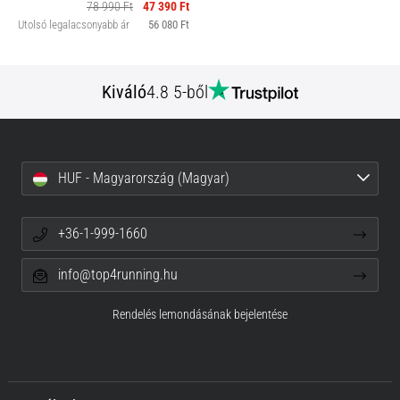
78 990 Ft
47 390 Ft
Utolsó legalacsonyabb ár
56 080 Ft
Kiváló
4.8 5-ből
HUF - Magyarország (Magyar)
+36-1-999-1660
info@top4running.hu
Rendelés lemondásának bejelentése