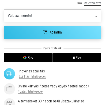
hajtható…
Mérettáblázat
2026.08.06.
Válassz méretet
•
11 perces olvasási idő
Futótérd:
Kosárba
Okok,
kezelés
és
megelőzés
A
futótérd,
Ingyenes szállítás
más
Szállítási lehetőségek
néven
iliotibiális
Online kártyás fizetés vagy egyéb fizetési módok
szalag
Fizetési lehetőségek
szindróma
(ITBS),
A termékeket 30 napon belül visszaküldheted
egy