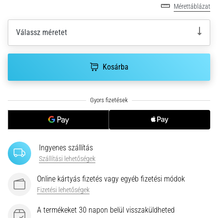
hajtható…
Mérettáblázat
2026.08.06.
Válassz méretet
•
11 perces olvasási idő
Futótérd:
Kosárba
Okok,
kezelés
és
megelőzés
A
futótérd,
Ingyenes szállítás
más
Szállítási lehetőségek
néven
iliotibiális
Online kártyás fizetés vagy egyéb fizetési módok
szalag
Fizetési lehetőségek
szindróma
(ITBS),
A termékeket 30 napon belül visszaküldheted
egy