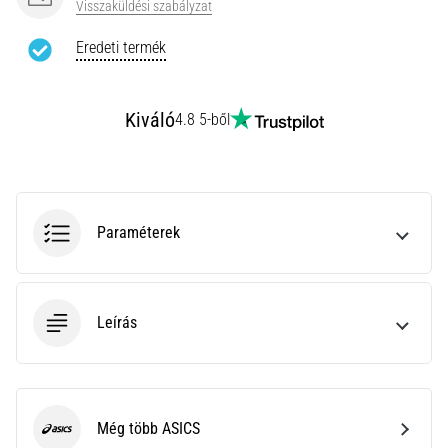
Visszaküldési szabályzat
rendkívül
gyakori
Eredeti termék
egészségügyi
probléma,
amellyel
Kiváló
4.8 5-ből
a…
Minden cikk
megjelenítése
Paraméterek
Leírás
Még több ASICS
ASICS