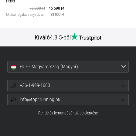
Fehér
75 990 Ft
45 590 Ft
Utolsó legalacsonyabb ár
38 000 Ft
Kiváló
4.8 5-ből
HUF - Magyarország (Magyar)
+36-1-999-1660
info@top4running.hu
Rendelés lemondásának bejelentése