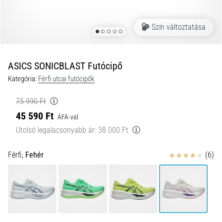
és
hogyan
Szín változtatása
kell
végrehajtani
őket?
ASICS SONICBLAST Futócipő
A
Kategória:
Férfi utcai futócipők
gyakorlatban
az
75 990 Ft
ingafutás
45 590 Ft
a
ÁFA-val
sebességet,
Utolsó legalacsonyabb ár:
38 000 Ft
a
mozgékonyságot
Értékelés
Férfi,
Fehér
(6)
és
az
irányváltási
képességet
teszteli.
Hogyan