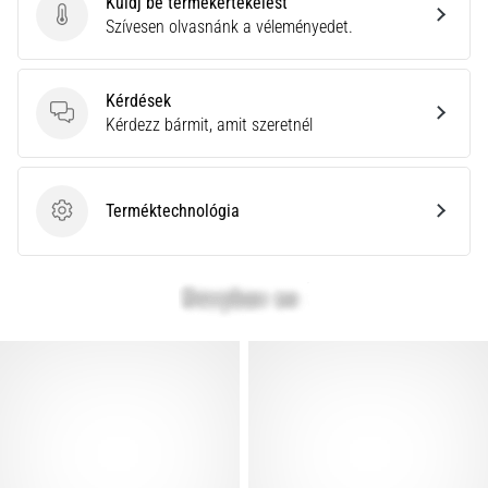
Küldj be termékértékelést
rendkívül
Küldj be termékértékelést
Szívesen olvasnánk a véleményedet.
gyakori
egészségügyi
probléma,
Kérdések
amellyel
Kérdések
Kérdezz bármit, amit szeretnél
a…
Minden cikk
Terméktechnológia
Terméktechnológia
megjelenítése