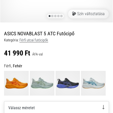
és
hogyan
Szín változtatása
kell
végrehajtani
őket?
ASICS NOVABLAST 5 ATC Futócipő
A
Kategória:
Férfi utcai futócipők
gyakorlatban
az
41 990 Ft
ingafutás
ÁFA-val
a
sebességet,
Férfi,
Fehér
a
mozgékonyságot
és
az
irányváltási
képességet
teszteli.
Válassz méretet
Hogyan