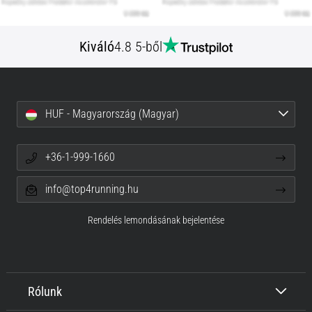
Kiváló
4.8 5-ből
HUF - Magyarország (Magyar)
+36-1-999-1660
info@top4running.hu
Rendelés lemondásának bejelentése
Rólunk