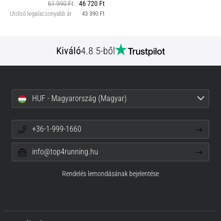
61 990 Ft
46 720 Ft
Utolsó legalacsonyabb ár
43 390 Ft
Kiváló
4.8 5-ből
HUF - Magyarország (Magyar)
+36-1-999-1660
info@top4running.hu
Rendelés lemondásának bejelentése