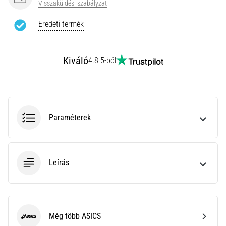
leggyakoribb
Visszaküldési szabályzat
kiváltó
Eredeti termék
ok
a
talpi
bőnye
Kiváló
4.8 5-ből
gyulladása
…
Minden cikk
Paraméterek
megjelenítése
Leírás
Még több ASICS
ASICS