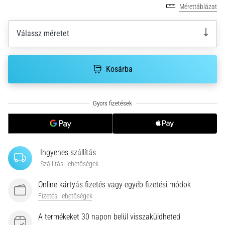
•
Mérettáblázat
10 perces olvasási idő
Plantar
Válassz méretet
Fasciitis:
Tünetek,
okok
Kosárba
és
a
leghatékonyabb
kezelések
Éles
sarokfájdalmat
tapasztalsz
Ingyenes szállítás
futás
Szállítási lehetőségek
közben
vagy
Online kártyás fizetés vagy egyéb fizetési módok
után?
Fizetési lehetőségek
Az
egyik
A termékeket 30 napon belül visszaküldheted