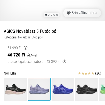
okai
A
Szín változtatása
térdfájdalom
életében
legalább
egyszer
ASICS Novablast 5 Futócipő
minden
Kategória:
Női utcai futócipők
futót
elér,
61 990 Ft
legyen
46 720 Ft
ÁFA-val
szó
amatőrről
Utolsó legalacsonyabb ár:
43 390 Ft
vagy
profiról.
Értékelés
Női,
Lila
(26)
Mik
a
fájdalom…
2026.08.05.