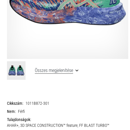
Összes megjelenítése
Cikkszám:
1011B872-301
Nem:
Férfi
Tulajdonságok:
AHAR+, 3D SPACE CONSTRUCTION™ feature, FF BLAST TURBO™