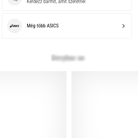
Kérdések
Kérdezz bármit, amit szeretnél
Még több ASICS
ASICS