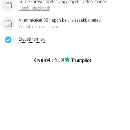
Online kártyás fizetés vagy egyéb fizetési módok
Fizetési lehetőségek
A termékeket 30 napon belül visszaküldheted
Visszaküldési szabályzat
Eredeti termék
Kiváló
4.8 5-ből