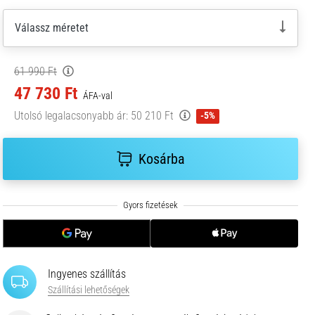
Válassz méretet
61 990 Ft
47 730 Ft
ÁFA-val
Utolsó legalacsonyabb ár:
50 210 Ft
-5%
Kosárba
Ingyenes szállítás
Szállítási lehetőségek