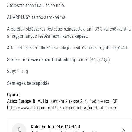
Áteresztő technikájú felső háló.
AHARPLUS™
tartós sarokpárna.
A betétek oldószeres festéssel színezettek, ami 33%-kal csökkenti a
a hagyományos festési technikához képest.
A felület teljes érintkezése a talajjal a sík és hatékonyabb lépésért.
Sarok– orr részek közötti különbség:
5 mm (34,5/29,5)
Súly:
215 g
Semleges becsapódás
Gyártó
Asics Europe B. V.
, Hansemannstrasse 2, 41468 Neuss - DE
https://www.asics.com/at/de-at/contact-us/contact-us.html
Küldj be termékértékelést