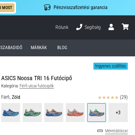
Pénzvisszafizetési garancia
J MOST
Rólunk
Segítség
Felhasználó
kosár
SZABADIDŐ
MÁRKÁK
BLOG
Ingyenes szállítás
ASICS Noosa TRI 16 Futócipő
Kategória:
Férfi utcai futócipők
Értékelés
Férfi,
Zöld
(29)
+3
Mérettáblázat