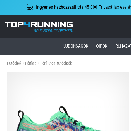
Ingyenes házhozszállítás 45 000 Ft
vásárlás eseté
Top4Running.hu
ÚJDONSÁGOK
CIPŐK
RUHÁZA
Futócipő
Férfiak
Férfi utcai futócipők