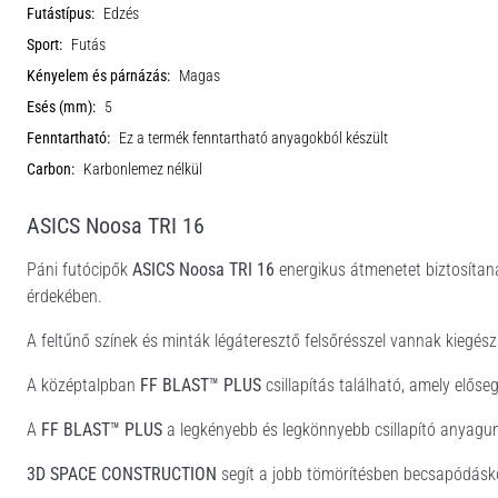
Futástípus:
Edzés
Sport:
Futás
Kényelem és párnázás:
Magas
Esés (mm):
5
Fenntartható:
Ez a termék fenntartható anyagokból készült
Carbon:
Karbonlemez nélkül
ASICS Noosa TRI 16
Páni futócipők
ASICS Noosa TRI 16
energikus átmenetet biztosítan
érdekében.
A feltűnő színek és minták légáteresztő felsőrésszel vannak kiegész
A középtalpban
FF BLAST™ PLUS
csillapítás található, amely előse
A
FF BLAST™ PLUS
a legkényebb és legkönnyebb csillapító anyagu
3D SPACE CONSTRUCTION
segít a jobb tömörítésben becsapódásk