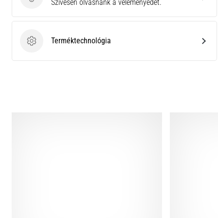
Küldj be termékértékelést
Szívesen olvasnánk a véleményedet.
Terméktechnológia
Terméktechnológia