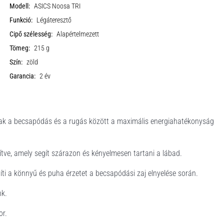
Modell:
ASICS Noosa TRI
Funkció:
Légáteresztő
Cipő szélesség:
Alapértelmezett
Tömeg:
215 g
Szín:
zöld
Garancia:
2 év
ak a becsapódás és a rugás között a maximális energiahatékonyság
ítve, amely segít szárazon és kényelmesen tartani a lábad.
gíti a könnyű és puha érzetet a becsapódási zaj elnyelése során.
nk.
or.