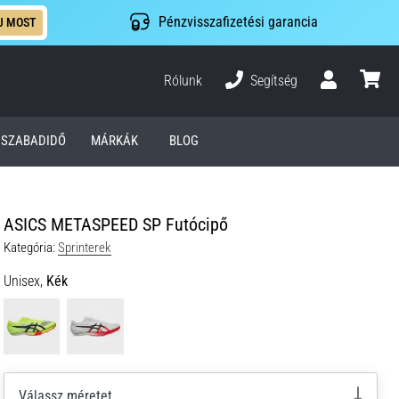
Pénzvisszafizetési garancia
J MOST
Rólunk
Segítség
Felhasználó
kosár
SZABADIDŐ
MÁRKÁK
BLOG
ASICS METASPEED SP Futócipő
Kategória:
Sprinterek
Unisex,
Kék
Válassz méretet