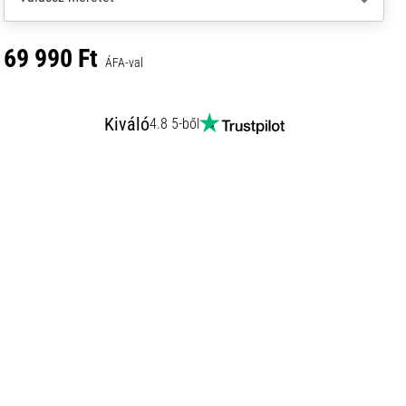
69 990 Ft
ÁFA-val
Kiváló
4.8 5-ből