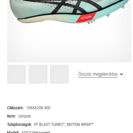
Összes megjelenítése
Cikkszám:
1093A206-400
Nem:
Uniszex
Tulajdonságok:
FF BLAST TURBO™, MOTION WRAP™
Modell:
ASICS Metaspeed