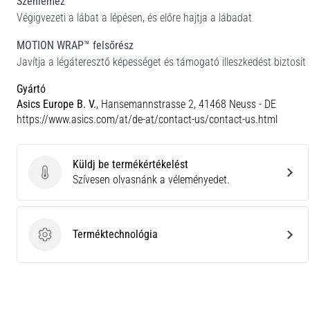
Szénlemez
Végigvezeti a lábat a lépésen, és előre hajtja a lábadat
MOTION WRAP™ felsőrész
Javítja a légáteresztő képességet és támogató illeszkedést biztosít
Gyártó
Asics Europe B. V.
, Hansemannstrasse 2, 41468 Neuss - DE
https://www.asics.com/at/de-at/contact-us/contact-us.html
Küldj be termékértékelést
Küldj be termékértékelést
Szívesen olvasnánk a véleményedet.
Terméktechnológia
Terméktechnológia