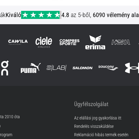
ják
Kiváló
4.8
az 5-ből,
6090 vélemény ala
Ügyfélszolgálat
sta 2010 óta
Az elállási jog gyakorlása itt
m
Rendelés visszaküldése
rogram
Reklamáció hibás termék esetén