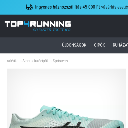
Ingyenes házhozszállítás 45 000 Ft
vásárlás eseté
Top4Running.hu
ÚJDONSÁGOK
CIPŐK
RUHÁZA
Atlétika
Stoplis futócipők
Sprinterek