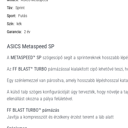
Táv:
Sprint
Sport:
Futás
Szín:
kék
Garancia:
2 év
ASICS Metaspeed SP
A
METASPEED™ SP
szögescipő segít a sprintereknek hosszabb lépés
Az
FF BLAST™ TURBO
párnázással kialakított cipő lehetővé teszi,
Egy szénlemezzel van párosítva, amely hosszabb lépéshosszal katap
A külső talp szöges konfigurációját úgy tervezték, hogy növelje a tap
ellenállást okozna a pálya felületével.
FF BLAST TURBO™ párnázás
Javítja a kompressziót és érzékeny érzést teremt a láb alatt