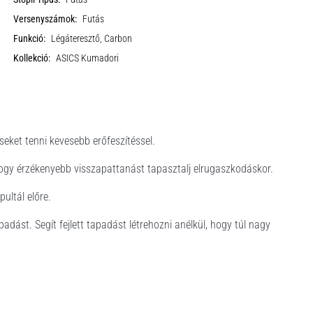
Versenyszámok:
Futás
Funkció:
Légáteresztő, Carbon
Kollekció:
ASICS Kumadori
eket tenni kevesebb erőfeszítéssel.
 hogy érzékenyebb visszapattanást tapasztalj elrugaszkodáskor.
ultál előre.
adást. Segít fejlett tapadást létrehozni anélkül, hogy túl nagy