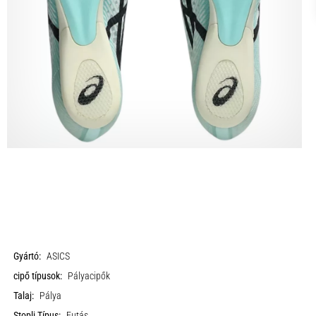
Gyártó:
ASICS
cipő típusok:
Pályacipők
Talaj:
Pálya
Stopli Típus:
Futás