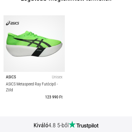
ASICS
Unisex
ASICS Metaspeed Ray Futócipő
-
Zöld
123 990 Ft
Kiváló
4.8 5-ből