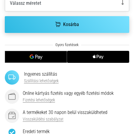
hajtható…
Válassz méretet
2026.08.06.
Kosárba
•
11 perces olvasási idő
Futótérd:
Okok,
kezelés
és
megelőzés
Ingyenes szállítás
A
Szállítási lehetőségek
futótérd,
más
Online kártyás fizetés vagy egyéb fizetési módok
néven
Fizetési lehetőségek
iliotibiális
szalag
A termékeket 30 napon belül visszaküldheted
szindróma
Visszaküldési szabályzat
(ITBS),
Eredeti termék
egy