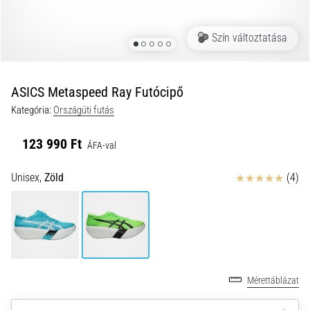
és
hogyan
Szín változtatása
kell
végrehajtani
őket?
ASICS Metaspeed Ray Futócipő
A
Kategória:
Országúti futás
gyakorlatban
az
123 990 Ft
ingafutás
ÁFA-val
a
sebességet,
Értékelés
Unisex,
Zöld
(4)
a
mozgékonyságot
és
az
irányváltási
képességet
Mérettáblázat
teszteli.
Hogyan