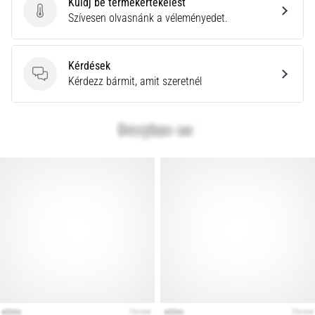
Küldj be termékértékelést
Küldj be termékértékelést
Szívesen olvasnánk a véleményedet.
Kérdések
Kérdések
Kérdezz bármit, amit szeretnél