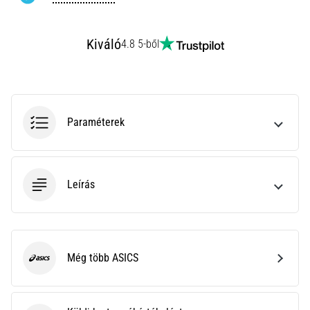
rendkívül
gyakori
egészségügyi
Kiváló
4.8 5-ből
probléma,
amellyel
a…
Paraméterek
Minden cikk
megjelenítése
Leírás
Még több ASICS
ASICS