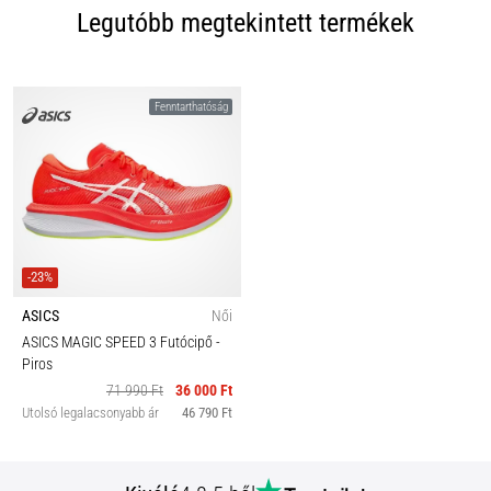
Legutóbb megtekintett termékek
Fenntarthatóság
-23%
ASICS
Női
ASICS MAGIC SPEED 3 Futócipő
-
Piros
71 990 Ft
36 000 Ft
Utolsó legalacsonyabb ár
46 790 Ft