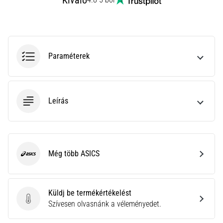
Kiváló
rendkívül
gyakori
egészségügyi
probléma,
amellyel
Paraméterek
a…
Minden cikk
Leírás
megjelenítése
Még több ASICS
ASICS
Küldj be termékértékelést
Küldj be termékértékelést
Szívesen olvasnánk a véleményedet.