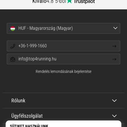
Kiváló
4.8 5-ből
HUF - Magyarország (Magyar)
+36-1-999-1660
info@top4running.hu
Rendelés lemondásának bejelentése
Rólunk
Ügyfélszolgálat