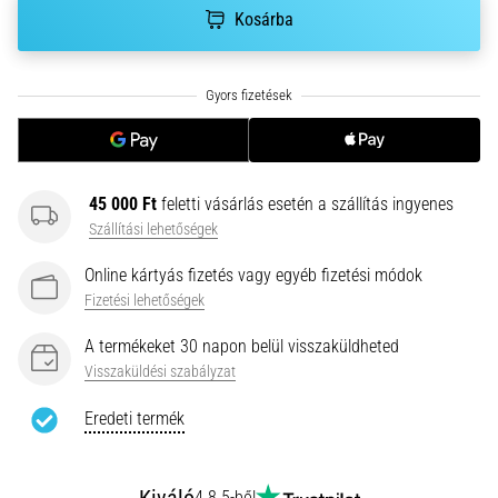
hajtható…
Kosárba
2026.08.06.
•
11 perces olvasási idő
Futótérd:
Okok,
45 000 Ft
feletti vásárlás esetén a szállítás ingyenes
kezelés
Szállítási lehetőségek
és
megelőzés
Online kártyás fizetés vagy egyéb fizetési módok
A
Fizetési lehetőségek
futótérd,
más
A termékeket 30 napon belül visszaküldheted
néven
Visszaküldési szabályzat
iliotibiális
szalag
Eredeti termék
szindróma
(ITBS),
egy
4.8 5-ből