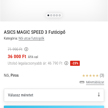
és
hogyan
kell
végrehajtani
őket?
ASICS MAGIC SPEED 3 Futócipő
A
Kategória:
Női utcai futócipők
gyakorlatban
az
71 990 Ft
ingafutás
36 000 Ft
a
ÁFA-val
sebességet,
Utolsó legalacsonyabb ár:
46 790 Ft
-23%
a
mozgékonyságot
Értékelés
Női,
Piros
(3)
és
az
Mérettáblázat
irányváltási
képességet
Válassz méretet
teszteli.
Hogyan