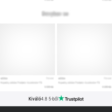
Kiváló
4.8 5-ből