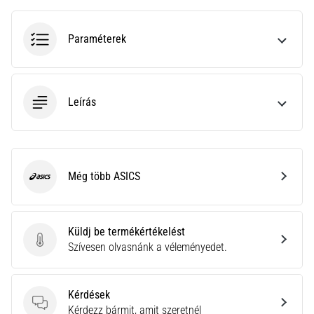
•
10 perces olvasási idő
Plantar
Paraméterek
Fasciitis:
Tünetek,
okok
Leírás
és
a
leghatékonyabb
kezelések
Még több ASICS
Éles
ASICS
sarokfájdalmat
tapasztalsz
futás
Küldj be termékértékelést
közben
Küldj be termékértékelést
Szívesen olvasnánk a véleményedet.
vagy
után?
Az
Kérdések
egyik
Kérdések
Kérdezz bármit, amit szeretnél