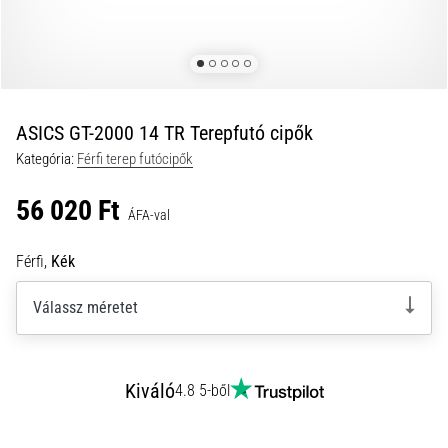
okai
A
térdfájdalom
életében
legalább
egyszer
ASICS GT-2000 14 TR Terepfutó cipők
minden
Kategória:
Férfi terep futócipők
futót
elér,
56 020 Ft
legyen
ÁFA-val
szó
amatőrről
Férfi,
Kék
vagy
profiról.
Válassz méretet
Mik
a
fájdalom…
Kiváló
4.8 5-ből
2026.08.05.