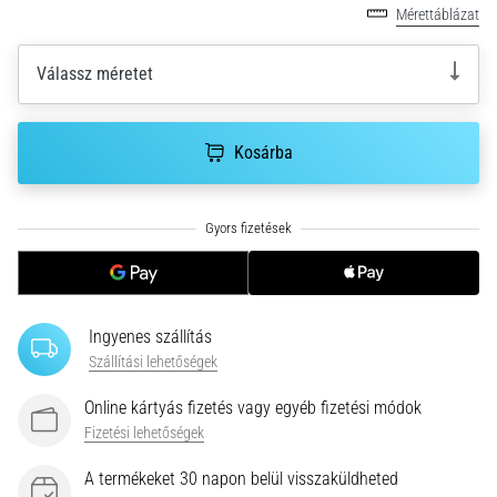
Mérettáblázat
nagyobb
párnázással
Válassz méretet
Melyek
a
TOP
Kosárba
futócipőmodellek
nagyobb
párnázással?
Fedezd
fel
a
párnázott
cipőket
Ingyenes szállítás
országútra
Szállítási lehetőségek
és
terepre,
Online kártyás fizetés vagy egyéb fizetési módok
és
Fizetési lehetőségek
élvezd
a…
A termékeket 30 napon belül visszaküldheted