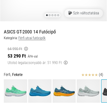
futótérd,
más
Szín változtatása
néven
iliotibiális
szalag
ASICS GT-2000 14 Futócipő
szindróma
(ITBS),
Kategória:
Férfi utcai futócipők
egy
rendkívül
64 990 Ft
gyakori
53 290 Ft
ÁFA-val
egészségügyi
Utolsó legalacsonyabb ár:
51 990 Ft
probléma,
amellyel
a…
Értékelés
Férfi,
Fekete
(4)
2026.08.06.
•
13 perces olvasási idő
Futócipők