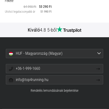
Fekete
64 990 Ft
53 290 Ft
Utolsó legalacsonyabb ár
51 990 Ft
Kiváló
4.8 5-ből
HUF - Magyarország (Magyar)
+36-1-999-1660
info@top4running.hu
Rendelés lemondásának bejelentése