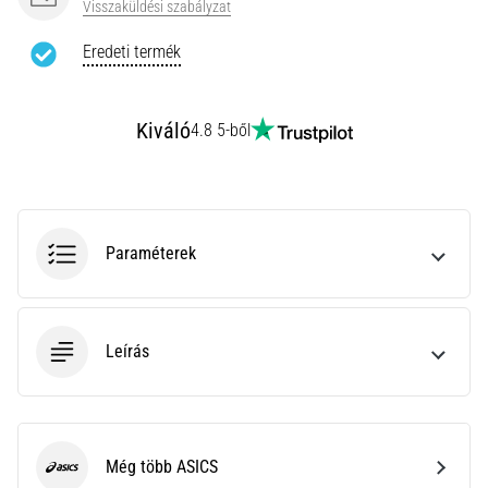
Visszaküldési szabályzat
Minden cikk
Eredeti termék
megjelenítése
Kiváló
4.8 5-ből
Paraméterek
Leírás
Még több ASICS
ASICS