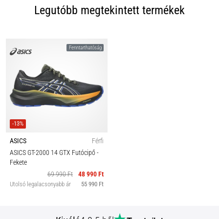
Legutóbb megtekintett termékek
Fenntarthatóság
-13%
ASICS
Férfi
ASICS GT-2000 14 GTX Futócipő
-
Fekete
69 990 Ft
48 990 Ft
Utolsó legalacsonyabb ár
55 990 Ft