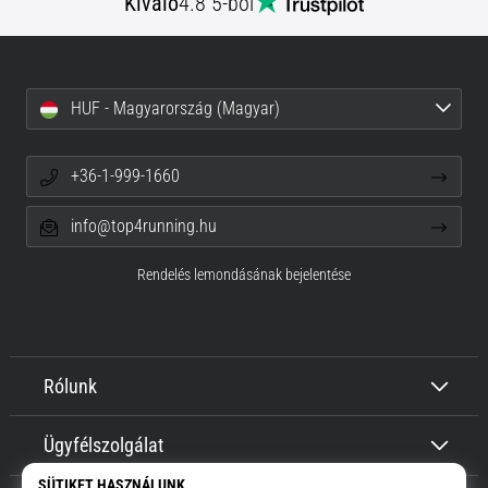
Kiváló
4.8 5-ből
HUF - Magyarország (Magyar)
+36-1-999-1660
info@top4running.hu
Rendelés lemondásának bejelentése
Rólunk
Ügyfélszolgálat