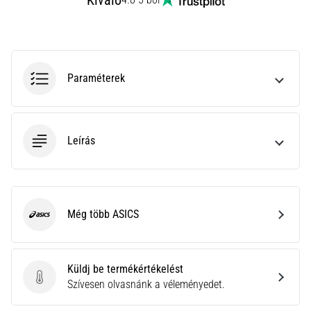
Kiváló
rendkívül
gyakori
egészségügyi
probléma,
amellyel
Paraméterek
a…
Minden cikk
Leírás
megjelenítése
Még több ASICS
ASICS
Küldj be termékértékelést
Küldj be termékértékelést
Szívesen olvasnánk a véleményedet.