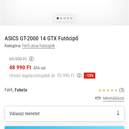
és
hogyan
kell
végrehajtani
őket?
ASICS GT-2000 14 GTX Futócipő
A
Kategória:
Férfi utcai futócipők
gyakorlatban
az
69 990 Ft
ingafutás
48 990 Ft
a
ÁFA-val
sebességet,
Utolsó legalacsonyabb ár:
55 990 Ft
-13%
a
mozgékonyságot
Értékelés
Férfi,
Fekete
(3)
és
az
Mérettáblázat
irányváltási
képességet
Válassz méretet
teszteli.
Hogyan