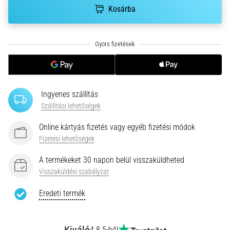
hajtható…
Kosárba
2026.08.06.
•
11 perces olvasási idő
Futótérd:
Okok,
Ingyenes szállítás
kezelés
Szállítási lehetőségek
és
megelőzés
Online kártyás fizetés vagy egyéb fizetési módok
A
Fizetési lehetőségek
futótérd,
más
A termékeket 30 napon belül visszaküldheted
néven
Visszaküldési szabályzat
iliotibiális
szalag
Eredeti termék
szindróma
(ITBS),
egy
4.8 5-ből