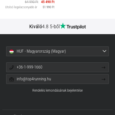
64 990 Ft
45 490 Ft
Utolsó legalacsonyabb ár
51 990 Ft
Kiváló
4.8 5-ből
HUF - Magyarország (Magyar)
+36-1-999-1660
info@top4running.hu
Rendelés lemondásának bejelentése