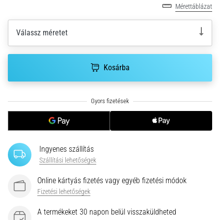
•
Mérettáblázat
10 perces olvasási idő
Plantar
Válassz méretet
Fasciitis:
Tünetek,
okok
Kosárba
és
a
leghatékonyabb
kezelések
Éles
sarokfájdalmat
tapasztalsz
Ingyenes szállítás
futás
Szállítási lehetőségek
közben
vagy
Online kártyás fizetés vagy egyéb fizetési módok
után?
Fizetési lehetőségek
Az
egyik
A termékeket 30 napon belül visszaküldheted