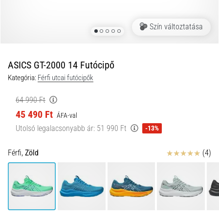
okai
A
Szín változtatása
térdfájdalom
életében
legalább
egyszer
ASICS GT-2000 14 Futócipő
minden
Kategória:
Férfi utcai futócipők
futót
elér,
64 990 Ft
legyen
45 490 Ft
ÁFA-val
szó
amatőrről
Utolsó legalacsonyabb ár:
51 990 Ft
-13%
vagy
profiról.
Értékelés
Férfi,
Zöld
(4)
Mik
a
fájdalom…
2026.08.05.