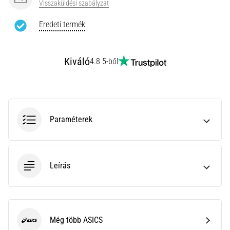
leggyakoribb
Visszaküldési szabályzat
kiváltó
Eredeti termék
ok
a
talpi
bőnye
Kiváló
4.8 5-ből
gyulladása
…
Minden cikk
Paraméterek
megjelenítése
Leírás
Még több ASICS
ASICS