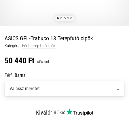
és
hogyan
kell
végrehajtani
őket?
ASICS GEL-Trabuco 13 Terepfutó cipők
A
Kategória:
Férfi terep futócipők
gyakorlatban
az
50 440 Ft
ingafutás
ÁFA-val
a
sebességet,
Férfi,
Barna
a
mozgékonyságot
Válassz méretet
és
az
irányváltási
képességet
Kiváló
4.8 5-ből
teszteli.
Hogyan