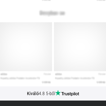
Kiváló
4.8 5-ből