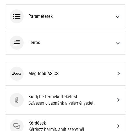
hajtható…
Paraméterek
2026.08.06.
•
11 perces olvasási idő
Futótérd:
Leírás
Okok,
kezelés
és
megelőzés
Még több ASICS
ASICS
A
futótérd,
más
Küldj be termékértékelést
néven
Küldj be termékértékelést
Szívesen olvasnánk a véleményedet.
iliotibiális
szalag
szindróma
(ITBS),
Kérdések
egy
Kérdések
Kérdezz bármit, amit szeretnél