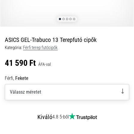
okai
A
térdfájdalom
életében
legalább
egyszer
ASICS GEL-Trabuco 13 Terepfutó cipők
minden
Kategória:
Férfi terep futócipők
futót
elér,
41 590 Ft
legyen
ÁFA-val
szó
amatőrről
Férfi,
Fekete
vagy
profiról.
Válassz méretet
Mik
a
fájdalom…
Kiváló
4.8 5-ből
2026.08.05.