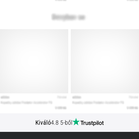
Kiváló
4.8 5-ből