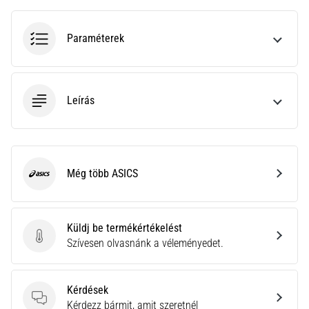
•
10 perces olvasási idő
Plantar
Paraméterek
Fasciitis:
Tünetek,
okok
Leírás
és
a
leghatékonyabb
kezelések
Még több ASICS
Éles
ASICS
sarokfájdalmat
tapasztalsz
futás
Küldj be termékértékelést
közben
Küldj be termékértékelést
Szívesen olvasnánk a véleményedet.
vagy
után?
Az
Kérdések
egyik
Kérdések
Kérdezz bármit, amit szeretnél