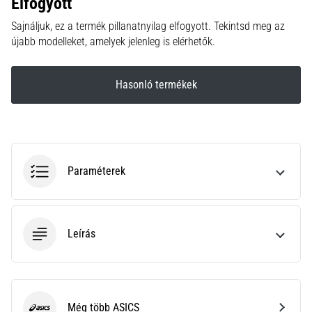
Elfogyott
hajtható…
Sajnáljuk, ez a termék pillanatnyilag elfogyott. Tekintsd meg az
újabb modelleket, amelyek jelenleg is elérhetők.
2026.08.06.
•
11 perces olvasási idő
Hasonló termékek
Futótérd:
Okok,
kezelés
és
megelőzés
Paraméterek
A
futótérd,
más
néven
Leírás
iliotibiális
szalag
szindróma
(ITBS),
egy
Még több ASICS