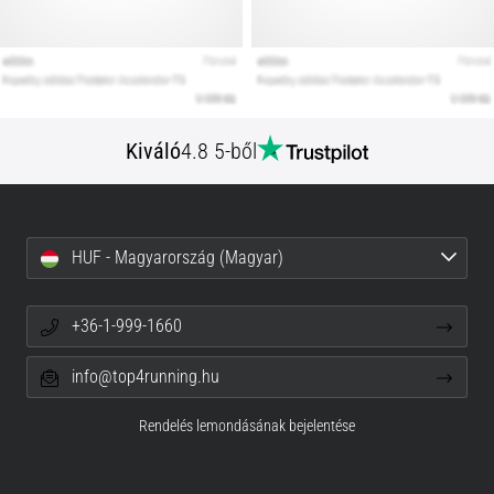
Kiváló
4.8 5-ből
HUF - Magyarország (Magyar)
+36-1-999-1660
info@top4running.hu
Rendelés lemondásának bejelentése