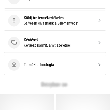
ASICS
rendkívül
gyakori
egészségügyi
Küldj be termékértékelést
probléma,
Küldj be termékértékelést
Szívesen olvasnánk a véleményedet.
amellyel
a…
Kérdések
Kérdések
Kérdezz bármit, amit szeretnél
Minden cikk
megjelenítése
Terméktechnológia
Terméktechnológia