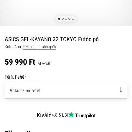
és
hogyan
kell
végrehajtani
őket?
ASICS GEL-KAYANO 32 TOKYO Futócipő
A
Kategória:
Férfi utcai futócipők
gyakorlatban
az
59 990 Ft
ingafutás
ÁFA-val
a
sebességet,
Férfi,
Fehér
a
mozgékonyságot
Válassz méretet
és
az
irányváltási
képességet
Kiváló
4.8 5-ből
teszteli.
Hogyan