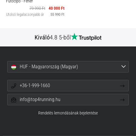
Futócipő
- Fehér
79 990 Ft
40 000 Ft
Utolsó legalacsonyabb ár
55 990 Ft
Kiváló
4.8 5-ből
HUF - Magyarország (Magyar)
+36-1-999-1660
info@top4running.hu
Rendelés lemondásának bejelentése