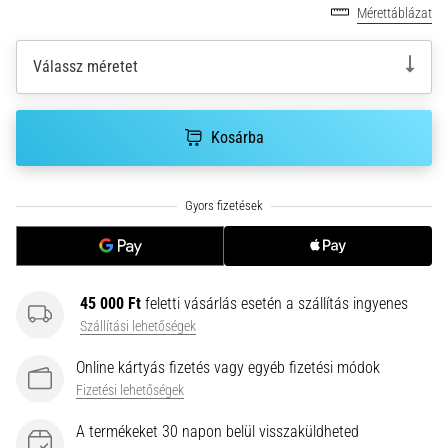
hajtható…
Mérettáblázat
2026.08.06.
Válassz méretet
•
11 perces olvasási idő
Futótérd:
Kosárba
Okok,
kezelés
és
megelőzés
A
futótérd,
45 000 Ft
feletti vásárlás esetén a szállítás ingyenes
más
Szállítási lehetőségek
néven
iliotibiális
Online kártyás fizetés vagy egyéb fizetési módok
szalag
Fizetési lehetőségek
szindróma
(ITBS),
A termékeket 30 napon belül visszaküldheted
egy