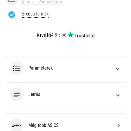
Visszaküldési szabályzat
rendkívül
gyakori
Eredeti termék
egészségügyi
probléma,
amellyel
Kiváló
4.8 5-ből
a…
Minden cikk
megjelenítése
Paraméterek
Leírás
Még több ASICS
ASICS