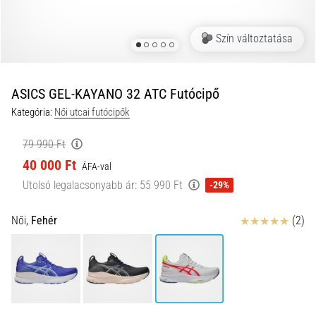
és
hogyan
Szín változtatása
kell
végrehajtani
őket?
ASICS GEL-KAYANO 32 ATC Futócipő
A
Kategória:
Női utcai futócipők
gyakorlatban
az
79 990 Ft
ingafutás
40 000 Ft
a
ÁFA-val
sebességet,
Utolsó legalacsonyabb ár:
55 990 Ft
-29%
a
mozgékonyságot
Értékelés
Női,
Fehér
(2)
és
az
irányváltási
képességet
teszteli.
Hogyan