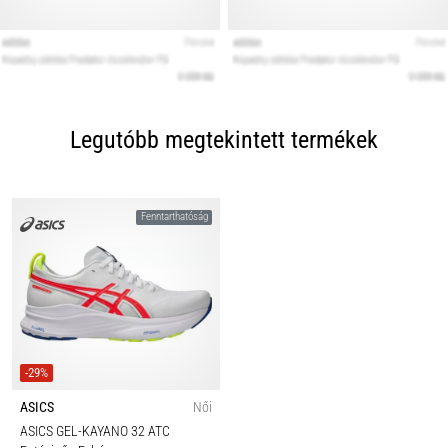
Legutóbb megtekintett termékek
Fenntarthatóság
-29%
ASICS
Női
ASICS GEL-KAYANO 32 ATC