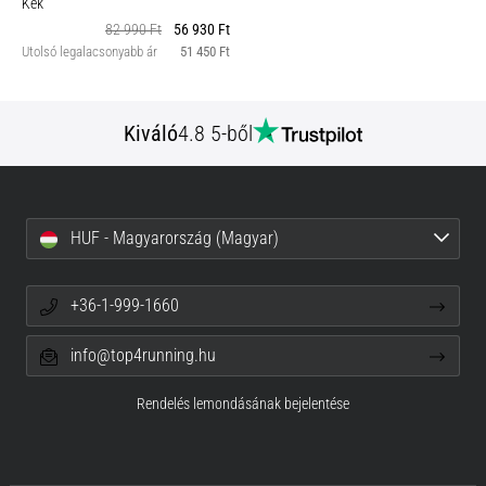
Kék
82 990 Ft
56 930 Ft
Utolsó legalacsonyabb ár
51 450 Ft
Kiváló
4.8 5-ből
HUF - Magyarország (Magyar)
+36-1-999-1660
info@top4running.hu
Rendelés lemondásának bejelentése