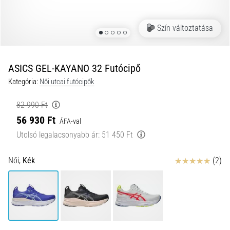
okai
A
Szín változtatása
térdfájdalom
életében
legalább
egyszer
ASICS GEL-KAYANO 32 Futócipő
minden
Kategória:
Női utcai futócipők
futót
elér,
82 990 Ft
legyen
56 930 Ft
ÁFA-val
szó
amatőrről
Utolsó legalacsonyabb ár:
51 450 Ft
vagy
profiról.
Értékelés
Női,
Kék
(2)
Mik
a
fájdalom…
2026.08.05.