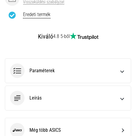
leggyakoribb
Visszaküldési szabályzat
kiváltó
Eredeti termék
ok
a
talpi
bőnye
Kiváló
4.8 5-ből
gyulladása
…
Minden cikk
Paraméterek
megjelenítése
Leírás
Még több ASICS
ASICS