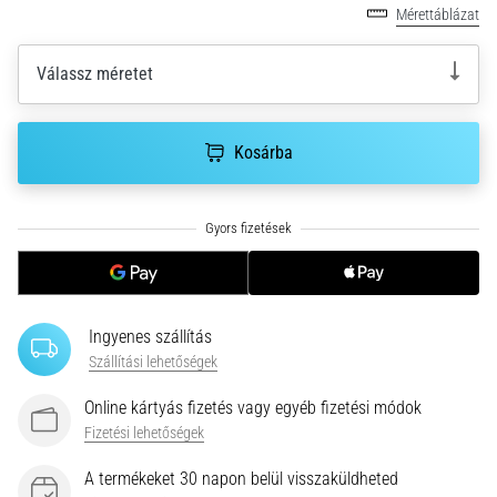
•
Mérettáblázat
10 perces olvasási idő
Plantar
Válassz méretet
Fasciitis:
Tünetek,
okok
Kosárba
és
a
leghatékonyabb
kezelések
Éles
sarokfájdalmat
tapasztalsz
Ingyenes szállítás
futás
Szállítási lehetőségek
közben
vagy
Online kártyás fizetés vagy egyéb fizetési módok
után?
Fizetési lehetőségek
Az
egyik
A termékeket 30 napon belül visszaküldheted