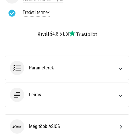
leggyakoribb
kiváltó
Eredeti termék
ok
a
talpi
Kiváló
4.8 5-ből
bőnye
gyulladása
…
Paraméterek
Minden cikk
megjelenítése
Leírás
Még több ASICS
ASICS