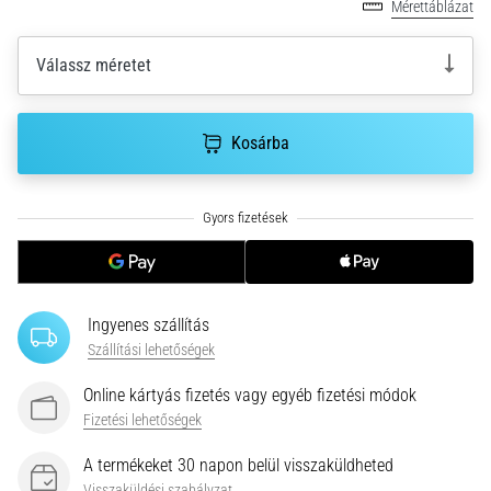
•
Mérettáblázat
10 perces olvasási idő
Plantar
Válassz méretet
Fasciitis:
Tünetek,
okok
Kosárba
és
a
leghatékonyabb
kezelések
Éles
sarokfájdalmat
Ingyenes szállítás
tapasztalsz
futás
Szállítási lehetőségek
közben
Online kártyás fizetés vagy egyéb fizetési módok
vagy
Fizetési lehetőségek
után?
Az
A termékeket 30 napon belül visszaküldheted
egyik
Visszaküldési szabályzat