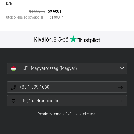
Kék
64 990 Ft
59 660 Ft
Utolsó legalacsonyabb ár
51 990 Ft
Kiváló
4.8 5-ből
HUF - Magyarország (Magyar)
+36-1-999-1660
info@top4running.hu
Rendelés lemondásának bejelentése