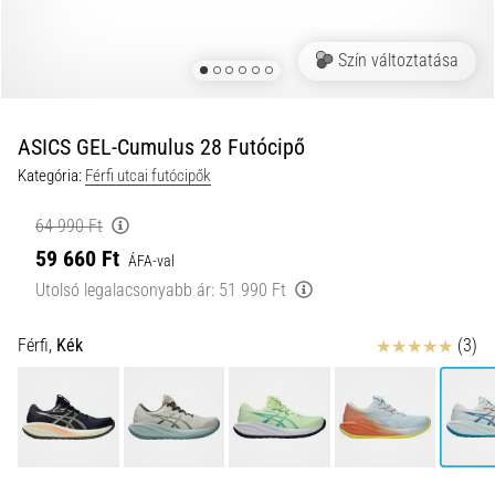
okai
A
Szín változtatása
térdfájdalom
életében
legalább
egyszer
ASICS GEL-Cumulus 28 Futócipő
minden
Kategória:
Férfi utcai futócipők
futót
elér,
64 990 Ft
legyen
59 660 Ft
ÁFA-val
szó
amatőrről
Utolsó legalacsonyabb ár:
51 990 Ft
vagy
profiról.
Értékelés
Férfi,
Kék
(3)
Mik
a
fájdalom…
2026.08.05.