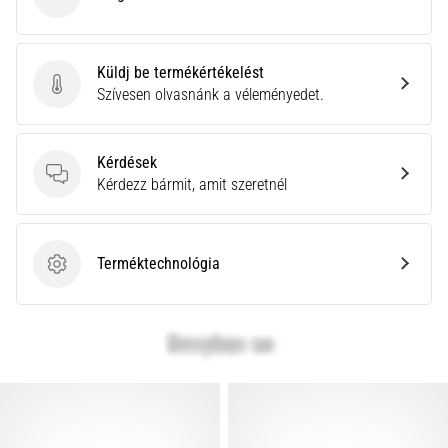
ASICS
rendkívül
gyakori
egészségügyi
Küldj be termékértékelést
probléma,
Küldj be termékértékelést
Szívesen olvasnánk a véleményedet.
amellyel
a…
Kérdések
Kérdések
Kérdezz bármit, amit szeretnél
Minden cikk
megjelenítése
Terméktechnológia
Terméktechnológia