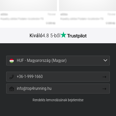
Kiváló
4.8 5-ből
HUF - Magyarország (Magyar)
+36-1-999-1660
info@top4running.hu
Rendelés lemondásának bejelentése