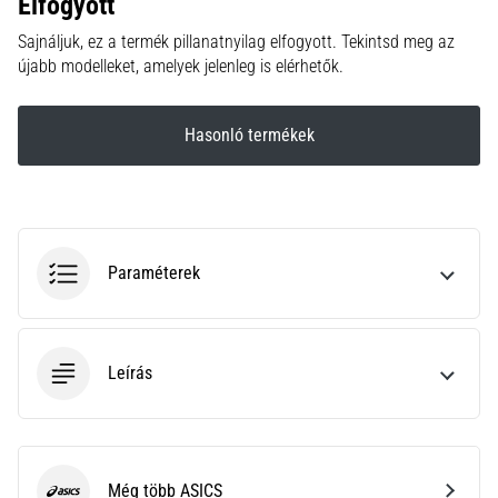
Elfogyott
hajtható…
Sajnáljuk, ez a termék pillanatnyilag elfogyott. Tekintsd meg az
újabb modelleket, amelyek jelenleg is elérhetők.
2026.08.06.
•
11 perces olvasási idő
Hasonló termékek
Futótérd:
Okok,
kezelés
és
megelőzés
Paraméterek
A
futótérd,
más
néven
Leírás
iliotibiális
szalag
szindróma
(ITBS),
egy
Még több ASICS