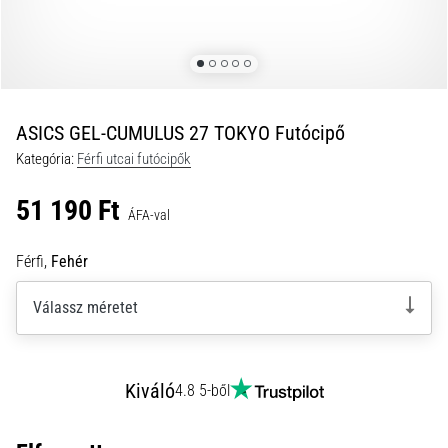
és
hogyan
kell
végrehajtani
őket?
ASICS GEL-CUMULUS 27 TOKYO Futócipő
A
Kategória:
Férfi utcai futócipők
gyakorlatban
az
51 190 Ft
ingafutás
ÁFA-val
a
sebességet,
Férfi,
Fehér
a
mozgékonyságot
Válassz méretet
és
az
irányváltási
képességet
Kiváló
4.8 5-ből
teszteli.
Hogyan