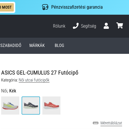
Pénzvisszafizetési garancia
J MOST
Rólunk
Segítség
Felhasználó
kosár
SZABADIDŐ
MÁRKÁK
BLOG
ASICS GEL-CUMULUS 27 Futócipő
Kategória:
Női utcai futócipők
Női,
Kék
Mérettáblázat