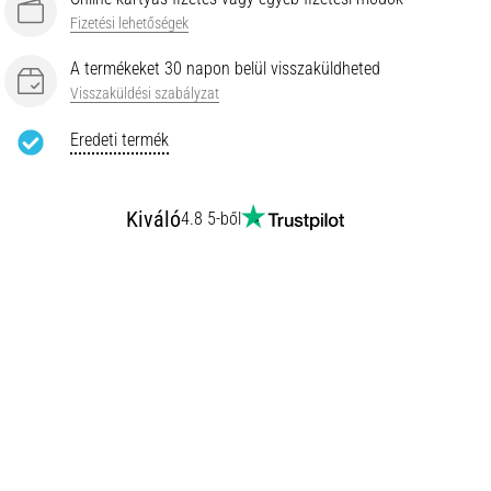
Fizetési lehetőségek
A termékeket 30 napon belül visszaküldheted
Visszaküldési szabályzat
Eredeti termék
Kiváló
4.8 5-ből