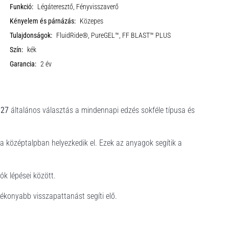
Funkció:
Légáteresztő, Fényvisszaverő
Kényelem és párnázás:
Közepes
Tulajdonságok:
FluidRide®, PureGEL™, FF BLAST™ PLUS
Szín:
kék
Garancia:
2 év
 27
általános választás
a mindennapi edzés sokféle típusa és
 a középtalpban helyezkedik el. Ezek az anyagok segítik a
k lépései között.
tékonyabb visszapattanást segíti elő.