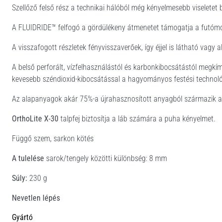
Szellőző felső rész a technikai hálóból még kényelmesebb viseletet b
A FLUIDRIDE™ felfogó a gördülékeny átmenetet támogatja a futómoz
A visszafogott részletek fényvisszaverőek, így éjjel is látható vagy
A belső perforált, vízfelhasználástól és karbonkibocsátástól megkím
kevesebb széndioxid-kibocsátással a hagyományos festési technol
Az alapanyagok akár 75%-a újrahasznosított anyagból származik a 
OrthoLite X-30
talpfej biztosítja a láb számára a puha kényelmet.
Függő szem, sarkon kötés
A tulelése
sarok/tengely közötti különbség: 8 mm
Súly:
230 g
Nevetlen lépés
Gyártó