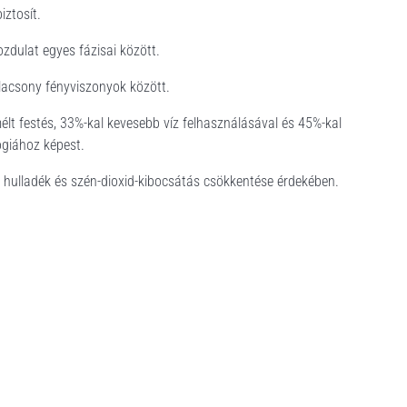
iztosít.
dulat egyes fázisai között.
 alacsony fényviszonyok között.
élt festés, 33%-kal kevesebb víz felhasználásával és 45%-kal
ógiához képest.
hulladék és szén-dioxid-kibocsátás csökkentése érdekében.