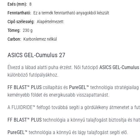
Esés (mm):
8
Fenntartható:
Ez a termék fenntartható anyagokból készült
Cipő szélesség:
Alapértelmezett
Tömeg:
230 g
Carbon:
Karbonlemez nélkül
ASICS GEL-Cumulus 27
Élvezd a lábad alatti puha érzést. Női futócipő
ASICS GEL-Cumulus
különböző futópályákhoz.
FF BLAST™ PLUS
csillapítás és
PureGEL™
technológia stratégiailag
keményebb földet és energikusabb visszapattanást.
A FLUIDRIDE™ felfogó továbbá segíti a gördülékeny átmenetet a futó
FF BLAST™ PLUS
technológia a könnyű talajfogást biztosítja és ha
PureGEL™
technológia a könnyű és lágy talajfogást segíti elő.