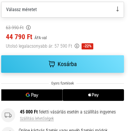
Válassz méretet
63 990 Ft
44 790 Ft
ÁFA-val
Utolsó legalacsonyabb ár:
57 590 Ft
-22%
Kosárba
45 000 Ft
feletti vásárlás esetén a szállítás ingyenes
Szállítási lehetőségek
Online kártyás fizetés vagy egyéb fizetési módok