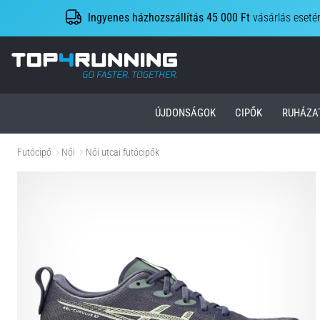
Ingyenes házhozszállítás 45 000 Ft
vásárlás eseté
Top4Running.hu
ÚJDONSÁGOK
CIPŐK
RUHÁZA
Futócipő
Női
Női utcai futócipők