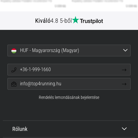
Kiváló
4.8 5-ből
HUF - Magyarország (Magyar)
+36-1-999-1660
info@top4running.hu
Rendelés lemondásának bejelentése
Rólunk