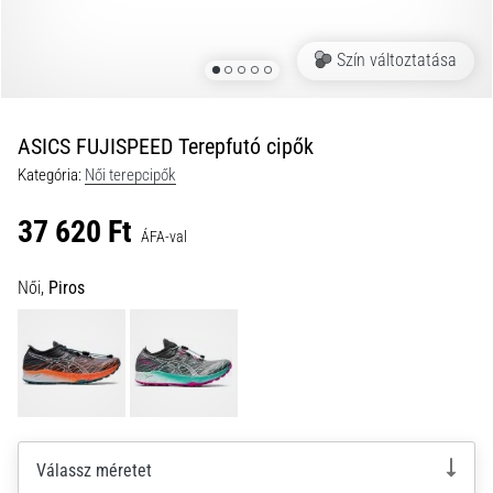
és
hogyan
Szín változtatása
kell
végrehajtani
őket?
ASICS FUJISPEED Terepfutó cipők
A
Kategória:
Női terepcipők
gyakorlatban
az
37 620 Ft
ingafutás
ÁFA-val
a
sebességet,
Női,
Piros
a
mozgékonyságot
és
az
irányváltási
képességet
teszteli.
Válassz méretet
Hogyan