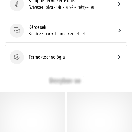
Küldj be termékértékelést
rendkívül
Küldj be termékértékelést
Szívesen olvasnánk a véleményedet.
gyakori
egészségügyi
probléma,
Kérdések
amellyel
Kérdések
Kérdezz bármit, amit szeretnél
a…
Minden cikk
Terméktechnológia
Terméktechnológia
megjelenítése