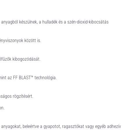
anyagból készülnek, a hulladék és a szén-dioxid-kibocsátás
ényviszonyok között is.
őfűzők kibogozódását.
 mint az FF BLAST™ technológia.
nságos rögzítésért.
on.
ű anyagokat, beleértve a gyapotot, ragasztókat vagy egyéb adhezív