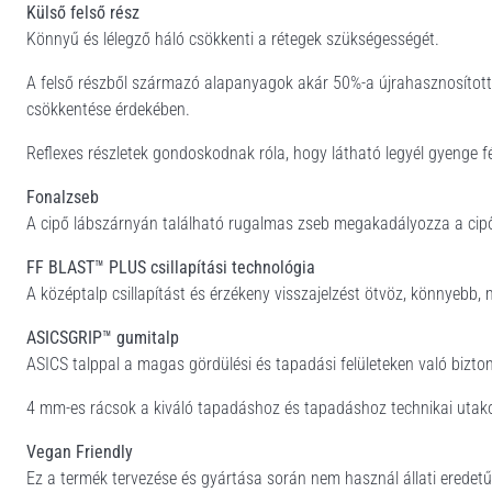
Külső felső rész
Könnyű és lélegző háló csökkenti a rétegek szükségességét.
A felső részből származó alapanyagok akár 50%-a újrahasznosított 
csökkentése érdekében.
Reflexes részletek gondoskodnak róla, hogy látható legyél gyenge f
Fonalzseb
A cipő lábszárnyán található rugalmas zseb megakadályozza a cip
FF BLAST™ PLUS csillapítási technológia
A középtalp csillapítást és érzékeny visszajelzést ötvöz, könnyebb,
ASICSGRIP™ gumitalp
ASICS talppal a magas gördülési és tapadási felületeken való bizto
4 mm-es rácsok a kiváló tapadáshoz és tapadáshoz technikai utak
Vegan Friendly
Ez a termék tervezése és gyártása során nem használ állati eredet