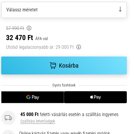
Válassz méretet
57 990 Ft
32 470 Ft
ÁFA-val
Utolsó legalacsonyabb ár:
29 000 Ft
Kosárba
45 000 Ft
feletti vásárlás esetén a szállítás ingyenes
Szállítási lehetőségek
Online kártyás fizetés vagy egyéb fizetési módok