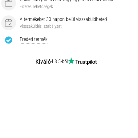
Fizetési lehetőségek
A termékeket 30 napon belül visszaküldheted
Visszaküldési szabályzat
Eredeti termék
Kiváló
4.8 5-ből