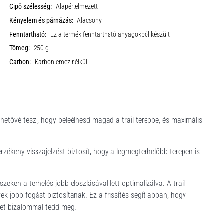
Cipő szélesség:
Alapértelmezett
Kényelem és párnázás:
Alacsony
Fenntartható:
Ez a termék fenntartható anyagokból készült
Tömeg:
250 g
Carbon:
Karbonlemez nélkül
 lehetővé teszi, hogy beleélhesd magad a trail terepbe, és maximális
érzékeny visszajelzést biztosít, hogy a legmegterhelőbb terepen is
zeken a terhelés jobb eloszlásával lett optimalizálva. A trail
ek jobb fogást biztosítanak. Ez a frissítés segít abban, hogy
edet bizalommal tedd meg.