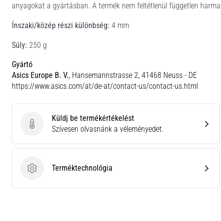
anyagokat a gyártásban. A termék nem feltétlenül független harmadi
Ínszaki/közép részi különbség:
4 mm
Súly:
250 g
Gyártó
Asics Europe B. V.
, Hansemannstrasse 2, 41468 Neuss - DE
https://www.asics.com/at/de-at/contact-us/contact-us.html
Küldj be termékértékelést
Küldj be termékértékelést
Szívesen olvasnánk a véleményedet.
Terméktechnológia
Terméktechnológia