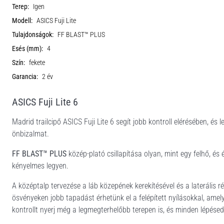
Terep:
Igen
Modell:
ASICS Fuji Lite
Tulajdonságok:
FF BLAST™ PLUS
Esés (mm):
4
Szín:
fekete
Garancia:
2 év
ASICS Fuji Lite 6
Madrid trailcipő ASICS Fuji Lite 6 segít jobb kontroll elérésében, és
önbizalmat.
FF BLAST™ PLUS
közép-plató csillapítása olyan, mint egy felhő, és 
kényelmes legyen.
A középtalp tervezése a láb közepének kerekítésével és a laterális rés
ösvényeken jobb tapadást érhetünk el a felépített nyílásokkal, amely
kontrollt nyerj még a legmegterhelőbb terepen is, és minden lépés