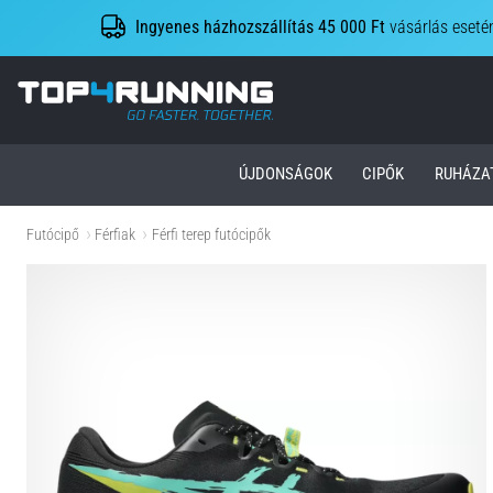
Ingyenes házhozszállítás 45 000 Ft
vásárlás eseté
Top4Running.hu
ÚJDONSÁGOK
CIPŐK
RUHÁZA
Futócipő
Férfiak
Férfi terep futócipők