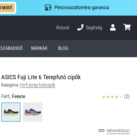
Pénzvisszafizetési garancia
J MOST
Rólunk
Segítség
Felhasználó
kosár
SZABADIDŐ
MÁRKÁK
BLOG
ASICS Fuji Lite 6 Terepfutó cipők
Kategória:
Férfi terep futócipők
Értékelés
Férfi,
Fekete
(2)
Mérettáblázat