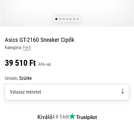
és
hogyan
kell
végrehajtani
őket?
Asics GT-2160 Sneaker Cipők
A
Kategória:
Férfi
gyakorlatban
az
39 510 Ft
ingafutás
ÁFA-val
a
sebességet,
Unisex,
Szürke
a
mozgékonyságot
Válassz méretet
és
az
irányváltási
képességet
Kiváló
4.8 5-ből
teszteli.
Hogyan