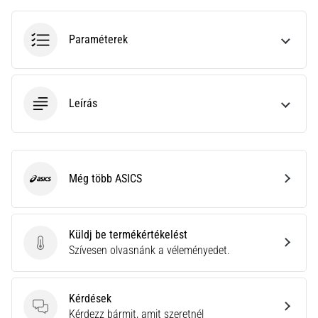
hajtható…
Paraméterek
2026.08.06.
•
11 perces olvasási idő
Futótérd:
Leírás
Okok,
kezelés
és
megelőzés
Még több ASICS
ASICS
A
futótérd,
más
Küldj be termékértékelést
néven
Küldj be termékértékelést
Szívesen olvasnánk a véleményedet.
iliotibiális
szalag
szindróma
(ITBS),
Kérdések
egy
Kérdések
Kérdezz bármit, amit szeretnél