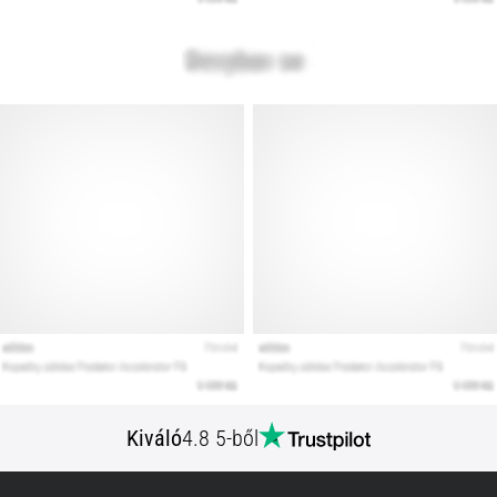
Kiváló
4.8 5-ből