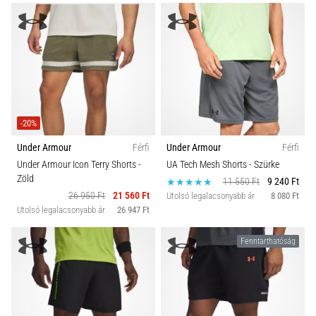
rendkívül
gyakori
egészségügyi
probléma,
amellyel
a…
-20%
Minden cikk
Under Armour
Férfi
Under Armour
Férfi
megjelenítése
Under Armour Icon Terry Shorts
-
UA Tech Mesh Shorts
- Szürke
Zöld
11 550 Ft
9 240 Ft
26 950 Ft
21 560 Ft
Utolsó legalacsonyabb ár
8 080 Ft
Utolsó legalacsonyabb ár
26 947 Ft
Fenntarthatóság