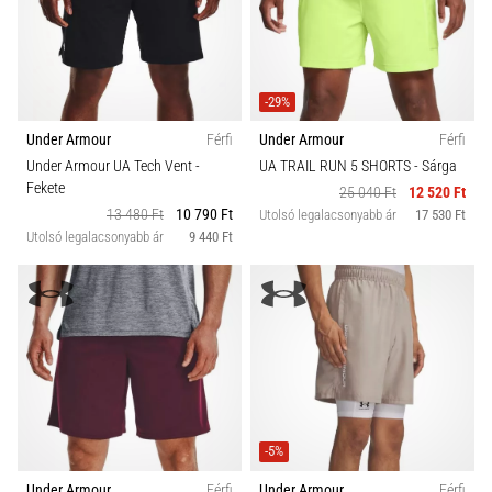
-29%
Under Armour
Férfi
Under Armour
Férfi
Under Armour UA Tech Vent
-
UA TRAIL RUN 5 SHORTS
- Sárga
Fekete
25 040 Ft
12 520 Ft
13 480 Ft
10 790 Ft
Utolsó legalacsonyabb ár
17 530 Ft
Utolsó legalacsonyabb ár
9 440 Ft
-5%
Under Armour
Férfi
Under Armour
Férfi