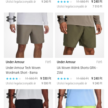
11 560 Ft
9 240 Ft
Utolsó legalacsonyabb ár
9 240 Ft
Utolsó legalacsonyabb ár
7 510 Ft
Under Armour
Férfi
Under Armour
Férfi
Under Armour Tech Woven
UA Woven Wdmk Shorts-GRN
-
Wordmark Short
- Barna
Zöld
11 560 Ft
9 530 Ft
11 550 Ft
9 240 Ft
Utolsó legalacsonyabb ár
9 530 Ft
Utolsó legalacsonyabb ár
9 240 Ft