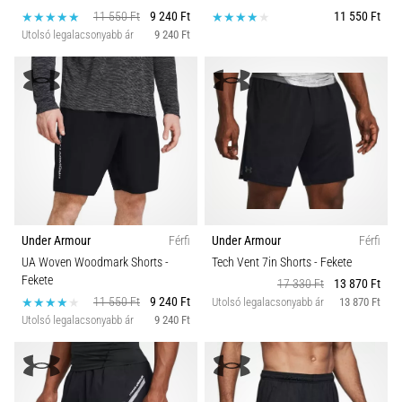
11 550 Ft
9 240 Ft
11 550 Ft
Utolsó legalacsonyabb ár
9 240 Ft
Under Armour
Férfi
Under Armour
Férfi
UA Woven Woodmark Shorts
-
Tech Vent 7in Shorts
- Fekete
Fekete
17 330 Ft
13 870 Ft
11 550 Ft
9 240 Ft
Utolsó legalacsonyabb ár
13 870 Ft
Utolsó legalacsonyabb ár
9 240 Ft