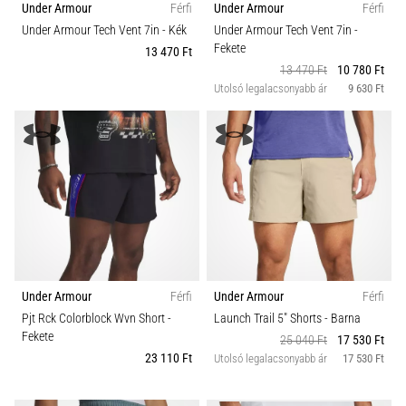
Under Armour
Férfi
Under Armour
Férfi
Under Armour Tech Vent 7in
- Kék
Under Armour Tech Vent 7in
-
Fekete
13 470 Ft
13 470 Ft
10 780 Ft
Utolsó legalacsonyabb ár
9 630 Ft
Under Armour
Férfi
Under Armour
Férfi
Pjt Rck Colorblock Wvn Short
-
Launch Trail 5" Shorts
- Barna
Fekete
25 040 Ft
17 530 Ft
23 110 Ft
Utolsó legalacsonyabb ár
17 530 Ft