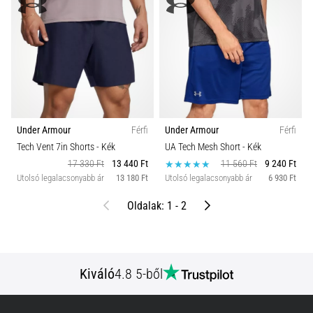
Under Armour
Férfi
Under Armour
Férfi
Tech Vent 7in Shorts
- Kék
UA Tech Mesh Short
- Kék
17 330 Ft
13 440 Ft
11 560 Ft
9 240 Ft
Utolsó legalacsonyabb ár
13 180 Ft
Utolsó legalacsonyabb ár
6 930 Ft
Előző
Következő
Oldalak: 1 - 2
Kiváló
4.8 5-ből