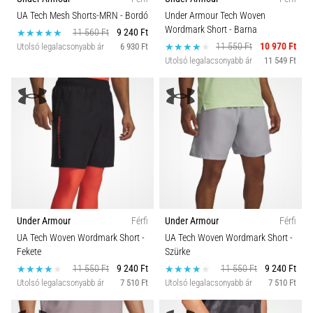
UA Tech Mesh Shorts-MRN
- Bordó
Under Armour Tech Woven
Wordmark Short
- Barna
11 560 Ft
9 240 Ft
11 550 Ft
10 970 Ft
Utolsó legalacsonyabb ár
6 930 Ft
Utolsó legalacsonyabb ár
11 549 Ft
Under Armour
Férfi
Under Armour
Férfi
UA Tech Woven Wordmark Short
-
UA Tech Woven Wordmark Short
-
Fekete
Szürke
11 550 Ft
9 240 Ft
11 550 Ft
9 240 Ft
Utolsó legalacsonyabb ár
7 510 Ft
Utolsó legalacsonyabb ár
7 510 Ft