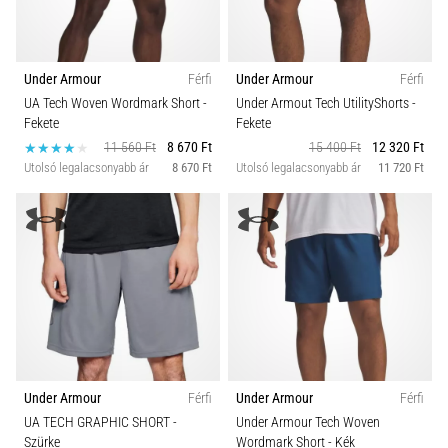
Under Armour
Férfi
Under Armour
Férfi
UA Tech Woven Wordmark Short
-
Under Armout Tech UtilityShorts
-
Fekete
Fekete
11 560 Ft
8 670 Ft
15 400 Ft
12 320 Ft
Utolsó legalacsonyabb ár
8 670 Ft
Utolsó legalacsonyabb ár
11 720 Ft
Under Armour
Férfi
Under Armour
Férfi
UA TECH GRAPHIC SHORT
-
Under Armour Tech Woven
Szürke
Wordmark Short
- Kék