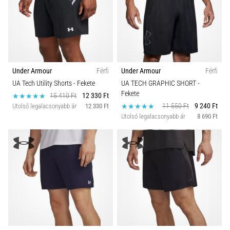
Under Armour
Férfi
Under Armour
Férfi
UA Tech Utility Shorts
- Fekete
UA TECH GRAPHIC SHORT
-
Fekete
15 410 Ft
12 330 Ft
11 550 Ft
9 240 Ft
Utolsó legalacsonyabb ár
12 330 Ft
Utolsó legalacsonyabb ár
8 690 Ft