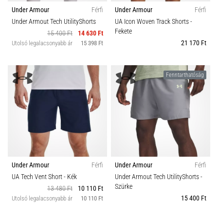
hajtható…
Under Armour
Férfi
Under Armour
Férfi
Under Armout Tech UtilityShorts
UA Icon Woven Track Shorts
-
2026.08.06.
Fekete
15 400 Ft
14 630 Ft
•
21 170 Ft
Utolsó legalacsonyabb ár
15 398 Ft
11 perces olvasási idő
Futótérd:
Fenntarthatóság
Okok,
kezelés
és
megelőzés
A
futótérd,
más
néven
Under Armour
Férfi
Under Armour
Férfi
iliotibiális
UA Tech Vent Short
- Kék
Under Armout Tech UtilityShorts
-
szalag
Szürke
13 480 Ft
10 110 Ft
szindróma
15 400 Ft
Utolsó legalacsonyabb ár
10 110 Ft
(ITBS),
egy