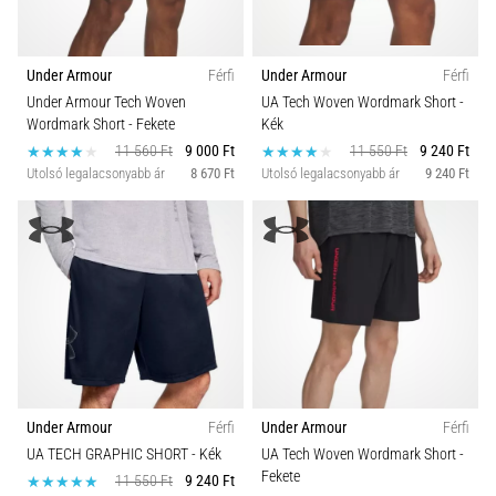
Under Armour
Férfi
Under Armour
Férfi
Under Armour Tech Woven
UA Tech Woven Wordmark Short
-
Wordmark Short
- Fekete
Kék
11 560 Ft
9 000 Ft
11 550 Ft
9 240 Ft
Utolsó legalacsonyabb ár
8 670 Ft
Utolsó legalacsonyabb ár
9 240 Ft
Under Armour
Férfi
Under Armour
Férfi
UA TECH GRAPHIC SHORT
- Kék
UA Tech Woven Wordmark Short
-
Fekete
11 550 Ft
9 240 Ft