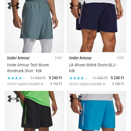
Under Armour
Férfi
Under Armour
Férfi
Under Armour Tech Woven
UA Woven Wdmk Shorts-BLU
-
Wordmark Short
- Kék
Kék
11 560 Ft
9 240 Ft
11 550 Ft
9 240 Ft
Utolsó legalacsonyabb ár
9 150 Ft
Utolsó legalacsonyabb ár
9 240 Ft