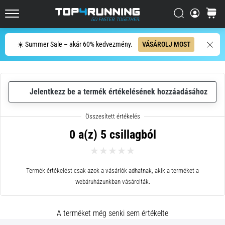
egyszer
minden
Keresés
kosár
Top4Running.hu
futót
elér,
Keresés
☀️ Summer Sale – akár 60% kedvezmény.
VÁSÁROLJ MOST
legyen
szó
amatőrről
vagy
Jelentkezz be a termék értékelésének hozzáadásához
profiról.
Mik
a
fájdalom…
0 a(z) 5 csillagból
2026.08.05.
•
Termék értékelést csak azok a vásárlók adhatnak, akik a terméket a
10 perces olvasási idő
webáruházunkban vásárolták.
Plantar
Fasciitis:
A terméket még senki sem értékelte
Tünetek,