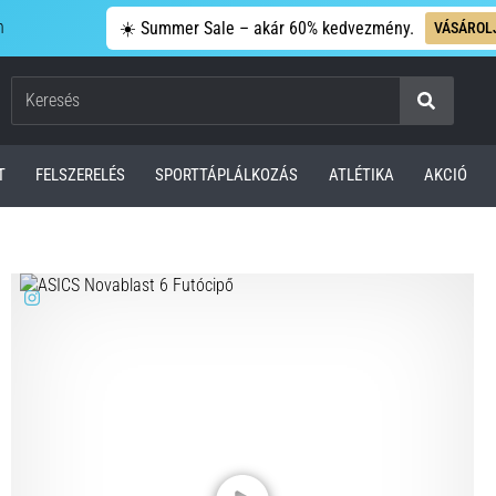
n
☀️ Summer Sale – akár 60% kedvezmény.
VÁSÁROL
Keresés
T
FELSZERELÉS
SPORTTÁPLÁLKOZÁS
ATLÉTIKA
AKCIÓ