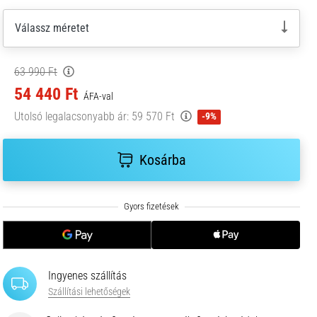
Válassz méretet
63 990 Ft
54 440 Ft
ÁFA-val
Utolsó legalacsonyabb ár:
59 570 Ft
-9%
Kosárba
Ingyenes szállítás
Szállítási lehetőségek