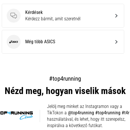
Kérdések
Kérdések
Kérdezz bármit, amit szeretnél
Még több ASICS
ASICS
#top4running
Nézd meg, hogyan viselik mások
Jelölj meg minket az Instagramon vagy a
TikTokon a
@top4running #top4running #t4r
használatával, és lehet, hogy itt szerepelsz,
inspirálva a következő futókat.