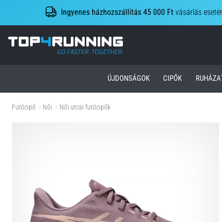
Ingyenes házhozszállítás 45 000 Ft
vásárlás eseté
Top4Running.hu
ÚJDONSÁGOK
CIPŐK
RUHÁZA
Futócipő
Női
Női utcai futócipők