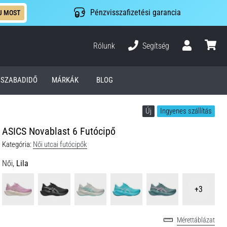
Pénzvisszafizetési garancia
J MOST
Rólunk
Segítség
Felhasználó
kosár
SZABADIDŐ
MÁRKÁK
BLOG
Új
Ingyenes szállítás
ASICS Novablast 6 Futócipő
Kategória:
Női utcai futócipők
Női,
Lila
+3
Mérettáblázat