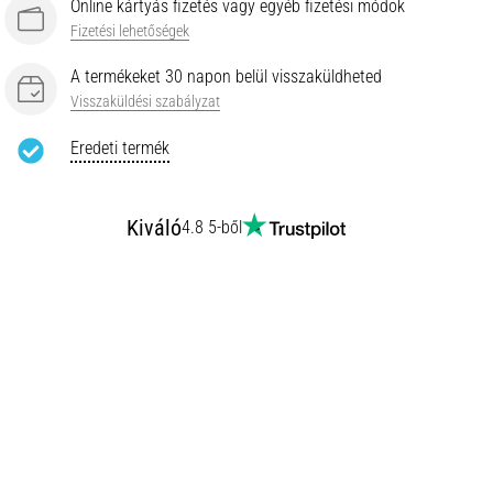
Online kártyás fizetés vagy egyéb fizetési módok
Fizetési lehetőségek
A termékeket 30 napon belül visszaküldheted
Visszaküldési szabályzat
Eredeti termék
Kiváló
4.8 5-ből