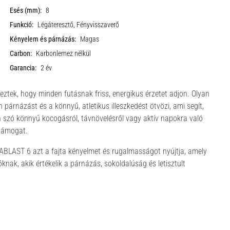
Esés (mm):
8
Funkció:
Légáteresztő, Fényvisszaverő
Kényelem és párnázás:
Magas
Carbon:
Karbonlemez nélkül
Garancia:
2 év
eztek, hogy minden futásnak friss, energikus érzetet adjon. Olyan
 párnázást és a könnyű, atletikus illeszkedést ötvözi, ami segít,
 szó könnyű kocogásról, távnövelésről vagy aktív napokra való
 támogat.
OVABLAST 6 azt a fajta kényelmet és rugalmasságot nyújtja, amely
nak, akik értékelik a párnázás, sokoldalúság és letisztult