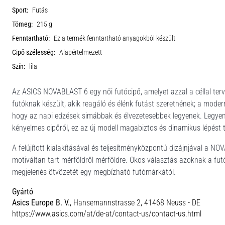
Sport:
Futás
Tömeg:
215 g
Fenntartható:
Ez a termék fenntartható anyagokból készült
Cipő szélesség:
Alapértelmezett
Szín:
lila
Az ASICS NOVABLAST 6 egy női futócipő, amelyet azzal a céllal terv
futóknak készült, akik reagáló és élénk futást szeretnének; a modern
hogy az napi edzések simábbak és élvezetesebbek legyenek. Legyen
kényelmes cipőről, ez az új modell magabiztos és dinamikus lépést
A felújított kialakításával és teljesítményközpontú dizájnjával a N
motiváltan tart mérföldről mérföldre. Okos választás azoknak a futók
megjelenés ötvözetét egy megbízható futómárkától.
Gyártó
Asics Europe B. V.
, Hansemannstrasse 2, 41468 Neuss - DE
https://www.asics.com/at/de-at/contact-us/contact-us.html