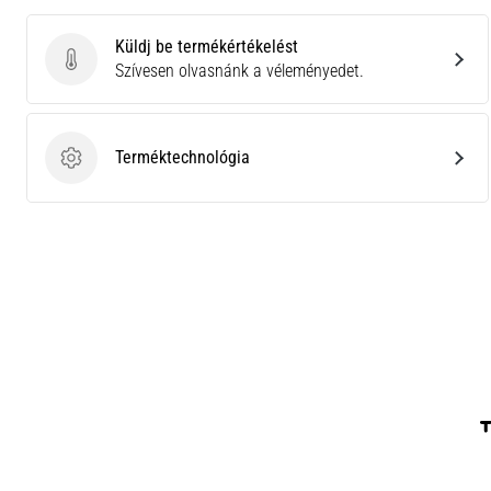
Küldj be termékértékelést
Küldj be termékértékelést
Szívesen olvasnánk a véleményedet.
Terméktechnológia
Terméktechnológia