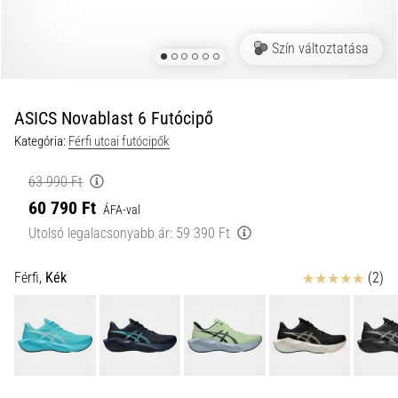
okok
és
Szín változtatása
a
leghatékonyabb
kezelések
ASICS Novablast 6 Futócipő
Éles
Kategória:
Férfi utcai futócipők
sarokfájdalmat
tapasztalsz
futás
63 990 Ft
közben
60 790 Ft
ÁFA-val
vagy
Utolsó legalacsonyabb ár:
59 390 Ft
után?
Az
Értékelés
Férfi,
Kék
(2)
egyik
leggyakoribb
kiváltó
ok
a
talpi
bőnye