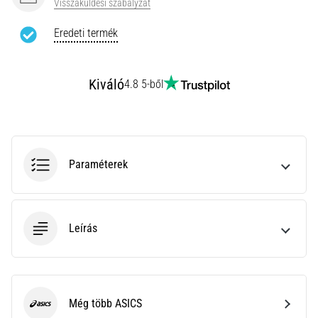
Visszaküldési szabályzat
az
állóképességi
Eredeti termék
teljesítményt.
Vajon
tényleg
Kiváló
4.8 5-ből
igaz?
Tudd
meg,
miből…
Paraméterek
Minden cikk
megjelenítése
Leírás
Még több ASICS
ASICS