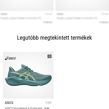
Legutóbb megtekintett termékek
Új
ASICS
Férfi
ASICS Novablast 6 Futócipő
- Kék